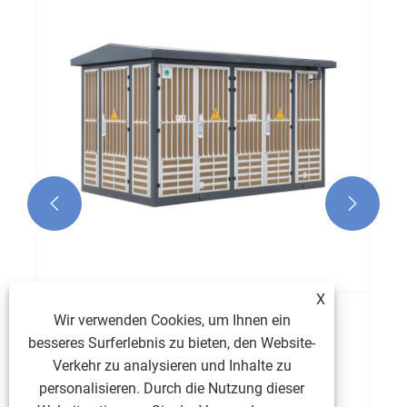


X
Wir verwenden Cookies, um Ihnen ein
Wie verbessern kompakte Umspannwerke
besseres Surferlebnis zu bieten, den Website-
die Effizienz der Stromverteilung?
Verkehr zu analysieren und Inhalte zu
Mehr sehen >>
personalisieren. Durch die Nutzung dieser