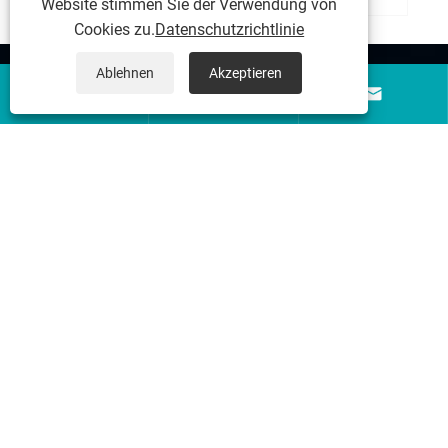
Website stimmen Sie der Verwendung von
Cookies zu.
Datenschutzrichtlinie
Ablehnen
Akzeptieren
Über uns



Produkte
Kontaktiere uns
FOLGEN SIE UNS
Copyright © 2026 Jinhand Electrical Co., Ltd. Alle Rechte
vorbehalten.
Links
|
Sitemap
|
RSS
|
XML
|